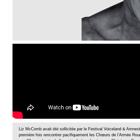
Liz McComb avait été sollicitée par le Festival Voiceland & Amnesty
première fois rencontrer pacifiquement les Chœurs de l’Armée Roug