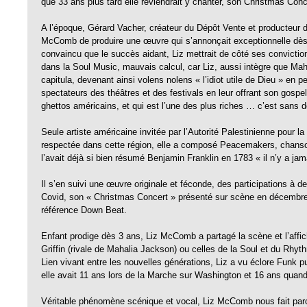
que 33 ans plus tard elle reviendrait y chanter, son Christmas Co
A l’époque, Gérard Vacher, créateur du Dépôt Vente et producteur débu
McComb de produire une œuvre qui s’annonçait exceptionnelle d
convaincu que le succès aidant, Liz mettrait de côté ses convictio
dans la Soul Music, mauvais calcul, car Liz, aussi intègre que Maha
capitula, devenant ainsi volens nolens « l’idiot utile de Dieu » e
spectateurs des théâtres et des festivals en leur offrant son gosp
ghettos américains, et qui est l’une des plus riches … c’est sans do
Seule artiste américaine invitée par l’Autorité Palestinienne pour la
respectée dans cette région, elle a composé Peacemakers, chanson 
l’avait déjà si bien résumé Benjamin Franklin en 1783 « il n’y a j
Il s’en suivi une œuvre originale et féconde, des participations à 
Covid, son « Christmas Concert » présenté sur scène en décembre 20
référence Down Beat.
Enfant prodige dès 3 ans, Liz McComb a partagé la scène et l’affi
Griffin (rivale de Mahalia Jackson) ou celles de la Soul et du 
Lien vivant entre les nouvelles générations, Liz a vu éclore Funk 
elle avait 11 ans lors de la Marche sur Washington et 16 ans quan
Véritable phénomène scénique et vocal, Liz McComb nous fait parcou