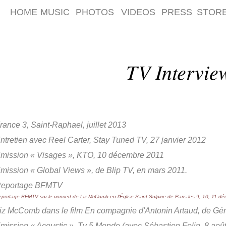
HOME
MUSIC
PHOTOS
VIDEOS
PRESS
STOR
TV Intervi
rance 3, Saint-Raphael, juillet 2013
ntretien avec Reel Carter, Stay Tuned TV, 27 janvier 2012
mission « Visages », KTO, 10 décembre 2011
mission « Global Views », de Blip TV, en mars 2011.
eportage BFMTV
portage BFMTV sur le concert de Liz McComb en l'Église Saint-Sulpice de Paris les 9, 10, 11 d
iz McComb dans le film En compagnie d'Antonin Artaud, de Géra
mission « Acoustic », Tv 5 Monde (avec Sébastien Folin, 8 aoû