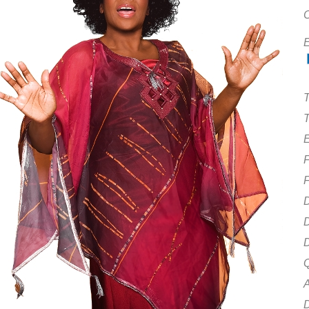
C
E
T
T
E
F
D
D
D
Q
A
D